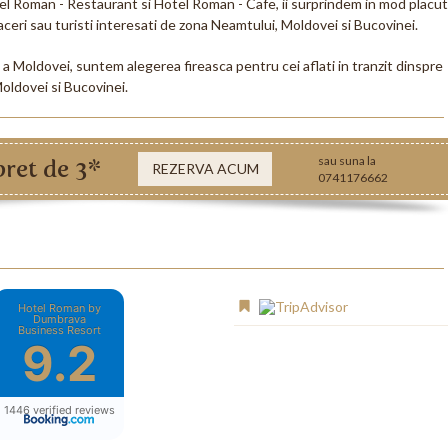
el Roman - Restaurant si Hotel Roman - Cafe, ii surprindem in mod placut
faceri sau turisti interesati de zona Neamtului, Moldovei si Bucovinei.
 a Moldovei, suntem alegerea fireasca pentru cei aflati in tranzit dinspre
Moldovei si Bucovinei.
sau suna la
pret de 3*
REZERVA ACUM
0741176662
Hotel Roman by
Dumbrava
Business Resort
9.2
1446 verified reviews